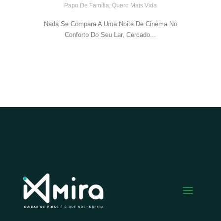
Papo De Família
,
Quero Mais Vida
Nada Se Compara A Uma Noite De Cinema No
Conforto Do Seu Lar, Cercado...