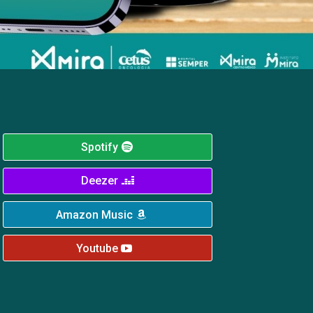
‎ ‎ ‎ ‎ ‎ ‎ ‎ ‎ ‎ ‎ ‎ ‎ ‎ ‎ ‎ ‎ ‎ ‎ ‎ ‎ ‎ ‎ ‎ ‎ ‎ Spotify
‎ ‎ ‎ ‎ ‎ ‎ ‎ ‎ ‎ ‎ ‎ ‎ ‎ ‎ ‎ ‎ ‎ ‎ ‎ ‎ ‎ ‎ ‎ ‎ ‎ Deezer
‎ ‎ ‎ ‎ ‎ ‎ ‎ ‎ ‎ ‎ ‎ ‎ ‎ ‎ ‎ ‎‎ ‎Amazon Music
‎ ‎ ‎ ‎ ‎ ‎ ‎ ‎ ‎ ‎ ‎ ‎ ‎ ‎ ‎ ‎ ‎ ‎ ‎ ‎ ‎ ‎ ‎ ‎Youtube