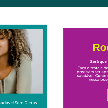
Ro
Será que 
Faça o teste e d
precisam ser apr
saudável. Conte 
nessa busc
Saudável Sem Dietas